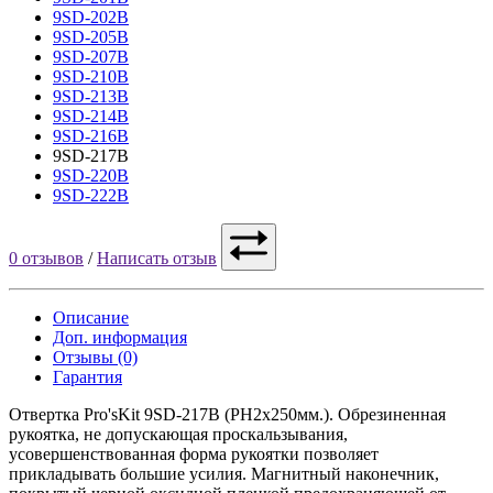
9SD-202B
9SD-205B
9SD-207B
9SD-210B
9SD-213B
9SD-214B
9SD-216B
9SD-217B
9SD-220B
9SD-222B
0 отзывов
/
Написать отзыв
Описание
Доп. информация
Отзывы (0)
Гарантия
Отвертка Pro'sKit 9SD-217B (PH2x250мм.). Обрезиненная
рукоятка, не допускающая проскальзывания,
усовершенствованная форма рукоятки позволяет
прикладывать большие усилия. Магнитный наконечник,