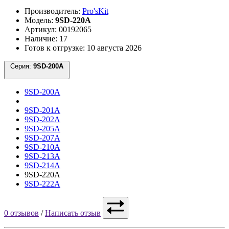
Производитель:
Pro'sKit
Модель:
9SD-220A
Артикул: 00192065
Наличие: 17
Готов к отгрузке: 10 августа 2026
Серия:
9SD-200A
9SD-200A
9SD-201A
9SD-202A
9SD-205A
9SD-207A
9SD-210A
9SD-213A
9SD-214A
9SD-220A
9SD-222A
0 отзывов
/
Написать отзыв