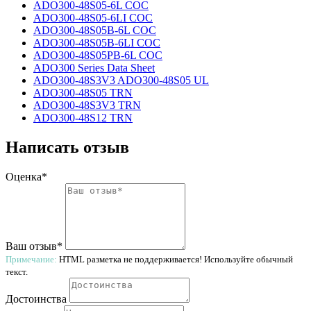
ADO300-48S05-6L COC
ADO300-48S05-6LI COC
ADO300-48S05B-6L COC
ADO300-48S05B-6LI COC
ADO300-48S05PB-6L COC
ADO300 Series Data Sheet
ADO300-48S3V3 ADO300-48S05 UL
ADO300-48S05 TRN
ADO300-48S3V3 TRN
ADO300-48S12 TRN
Написать отзыв
Оценка*
Ваш отзыв*
Примечание:
HTML разметка не поддерживается! Используйте обычный
текст.
Достоинства