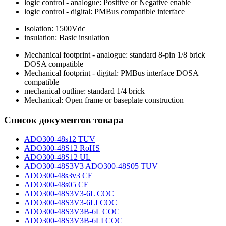
logic control - analogue: Positive or Negative enable
logic control - digital: PMBus compatible interface
Isolation: 1500Vdc
insulation: Basic insulation
Mechanical footprint - analogue: standard 8-pin 1/8 brick
DOSA compatible
Mechanical footprint - digital: PMBus interface DOSA
compatible
mechanical outline: standard 1/4 brick
Mechanical: Open frame or baseplate construction
Список документов товара
ADO300-48s12 TUV
ADO300-48S12 RoHS
ADO300-48S12 UL
ADO300-48S3V3 ADO300-48S05 TUV
ADO300-48s3v3 CE
ADO300-48s05 CE
ADO300-48S3V3-6L COC
ADO300-48S3V3-6LI COC
ADO300-48S3V3B-6L COC
ADO300-48S3V3B-6LI COC