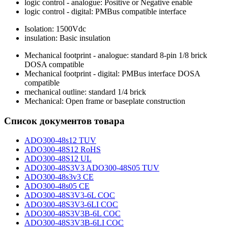
logic control - analogue: Positive or Negative enable
logic control - digital: PMBus compatible interface
Isolation: 1500Vdc
insulation: Basic insulation
Mechanical footprint - analogue: standard 8-pin 1/8 brick
DOSA compatible
Mechanical footprint - digital: PMBus interface DOSA
compatible
mechanical outline: standard 1/4 brick
Mechanical: Open frame or baseplate construction
Список документов товара
ADO300-48s12 TUV
ADO300-48S12 RoHS
ADO300-48S12 UL
ADO300-48S3V3 ADO300-48S05 TUV
ADO300-48s3v3 CE
ADO300-48s05 CE
ADO300-48S3V3-6L COC
ADO300-48S3V3-6LI COC
ADO300-48S3V3B-6L COC
ADO300-48S3V3B-6LI COC