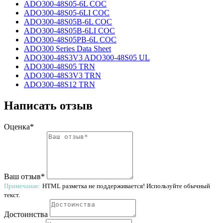
ADO300-48S05-6L COC
ADO300-48S05-6LI COC
ADO300-48S05B-6L COC
ADO300-48S05B-6LI COC
ADO300-48S05PB-6L COC
ADO300 Series Data Sheet
ADO300-48S3V3 ADO300-48S05 UL
ADO300-48S05 TRN
ADO300-48S3V3 TRN
ADO300-48S12 TRN
Написать отзыв
Оценка*
Ваш отзыв*
Примечание:
HTML разметка не поддерживается! Используйте обычный
текст.
Достоинства