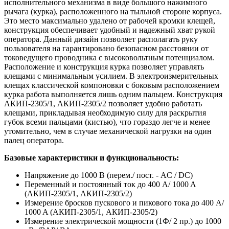
исполнительного механизма в виде большого нажимного
рычага (курка), расположенного на тыльной стороне корпуса.
Это место максимально удалено от рабочей кромки клещей,
конструкция обеспечивает удобный и надежный хват рукой
оператора. Данный дизайн позволяет располагать руку
пользователя на гарантировано безопасном расстоянии от
токоведущего проводника с высоковольтным потенциалом.
Расположение и конструкция курка позволяет управлять
клещами с минимальным усилием. В электроизмерительных
клещах классической компоновки с боковым расположением
курка работа выполняется лишь одним пальцем. Конструкция
АКИП-2305/1, АКИП-2305/2 позволяет удобно работать
клещами, прикладывая необходимую силу для раскрытия
губок всеми пальцами (кистью), что гораздо легче и менее
утомительно, чем в случае механической нагрузки на один
палец оператора.
Базовые характеристики и функциональность:
Напряжение до 1000 В (перем./ пост. - AC / DC)
Переменный и постоянный ток до 400 A/ 1000 A
(АКИП-2305/1, АКИП-2305/2)
Измерение бросков пускового и пикового тока до 400 A/
1000 A (АКИП-2305/1, АКИП-2305/2)
Измерение электрической мощности (1Ф/ 2 пр.) до 1000