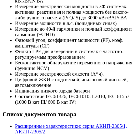
кВт/ВАР/ ВА
Измерение электрической мощности в 3Ф системах:
активная, реактивная и полная мощность без какого-
либо ручного расчета (P/ Q/ S) до 3000 кВт/ВАР/ ВА
Измерение мощности в л.с. (лошадиных силах)
Измерение до 49-й гармоники и полный коэффициент
гармоник (%THD)
Фазовый угол, коэффициент мощности (PF), коэф.
амплитуды (CF)
Фильтр LPF для измерений в системах с частотно-
регулируемым преобразованием
Бесконтактное обнаружение переменного напряжения
(функция NCV)
Измерение электрической емкости (А*ч).
Цифровой ЖКИ с подсветкой, аналоговый дисплей,
автовыключение
Индикация низкого заряда батареи
Соответствие IEC61326, IEC61010-1-2010, IEC 61557
(1000 В кат III/ 600 В кат IV)
Список документов товара
Расширенные характеристики: серия АКИП-2305/1,
АКИП-2305/2