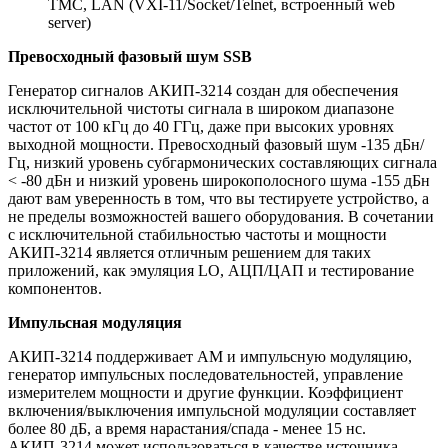
TMC, LAN (VXI-11/Socket/Telnet, встроенный web
server)
Превосходный фазовый шум SSB
Генератор сигналов АКИП-3214 создан для обеспечения
исключительной чистоты сигнала в широком диапазоне
частот от 100 кГц до 40 ГГц, даже при высоких уровнях
выходной мощности. Превосходный фазовый шум -135 дБн/
Гц, низкий уровень субгармонических составляющих сигнала
< -80 дБн и низкий уровень широкополосного шума -155 дБн
дают вам уверенность в том, что вы тестируете устройство, а
не пределы возможностей вашего оборудования. В сочетании
с исключительной стабильностью частоты и мощности
АКИП-3214 является отличным решением для таких
приложений, как эмуляция LO, АЦП/ЦАП и тестирование
компонентов.
Импульсная модуляция
АКИП-3214 поддерживает АМ и импульсную модуляцию,
генератор импульсных последовательностей, управление
измерителем мощности и другие функции. Коэффициент
включения/выключения импульсной модуляции составляет
более 80 дБ, а время нарастания/спада - менее 15 нс.
АКИП-3214 может использоваться в качестве источника