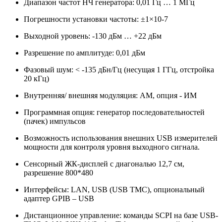
Диапазон частот НЧ генератора: 0,01 Гц … 1 МГц
Погрешности установки частоты: ±1×10-7
Выходной уровень: -130 дБм … +22 дБм
Разрешение по амплитуде: 0,01 дБм
Фазовый шум: < -135 дБн/Гц (несущая 1 ГГц, отстройка
20 кГц)
Внутренняя/ внешняя модуляция: AM, опция - ИМ
Программная опция: генератор последовательностей
(пачек) импульсов
Возможность использования внешних USB измерителей
мощности для контроля уровня выходного сигнала.
Сенсорный ЖК-дисплей с диагональю 12,7 см,
разрешение 800*480
Интерфейсы: LAN, USB (USB TMC), опциональный
адаптер GPIB – USB
Дистанционное управление: команды SCPI на базе USB-