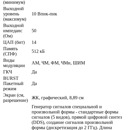
(минимум)
Выходной
уровень
10 Впик-пик
(максимум)
Выходной
импеданс
50
(Ом)
ЦАП (бит)
14
Память
512 кБ
(СПФ)
Виды
АМ, ЧМ, ФМ, ЧМн, ШИМ
модуляции
ГКЧ
Да
BURST
Пакетный
Да
режим
Экран (см,
ЖК, графический, 8,89 см
разрешение)
Генератор сигналов специальной и
произвольной формы - стандартные формы
сигналов (5 видов), прямой цифровой синтез
(DDS), создание сигналов произвольной
формы (дискретизация до 2 ГГц). Длина