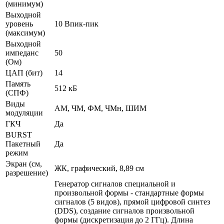
(минимум)
Выходной
уровень
10 Впик-пик
(максимум)
Выходной
импеданс
50
(Ом)
ЦАП (бит)
14
Память
512 кБ
(СПФ)
Виды
АМ, ЧМ, ФМ, ЧМн, ШИМ
модуляции
ГКЧ
Да
BURST
Пакетный
Да
режим
Экран (см,
ЖК, графический, 8,89 см
разрешение)
Генератор сигналов специальной и
произвольной формы - стандартные формы
сигналов (5 видов), прямой цифровой синтез
(DDS), создание сигналов произвольной
формы (дискретизация до 2 ГГц). Длина