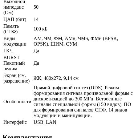
Выходной
импеданс
50
(Ом)
ЦАП (бит)
14
Память
100 кБ
(СПФ)
Виды
АМ, ЧМ, ФМ, АМн, ЧМн, ФМн (BPSK,
модуляции
QPSK), ШИМ, СУМ
ГКЧ
Да
BURST
Пакетный
Да
режим
Экран (см,
ЖК, 480х272, 9,14 см
разрешение)
Прямой цифровой синтез (DDS). Режим
формирования сигнала произвольной формы с
дискретизацией до 300 МГц. Встроенные
Особенности
сигналы специальной формы (150 видов). ПО
для формирования сигналов СПФ. 14 видов
модуляций и манипуляций.
Интерфейс
USB, LAN
Комплектация