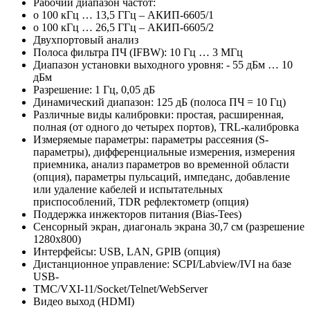
Рабочий диапазон частот:
o 100 кГц … 13,5 ГГц – АКИП-6605/1
o 100 кГц … 26,5 ГГц – АКИП-6605/2
Двухпортовый анализ
Полоса фильтра ПЧ (IFBW): 10 Гц … 3 МГц
Диапазон установки выходного уровня: - 55 дБм … 10
дБм
Разрешение: 1 Гц, 0,05 дБ
Динамический диапазон: 125 дБ (полоса ПЧ = 10 Гц)
Различные виды калибровки: простая, расширенная,
полная (от одного до четырех портов), TRL-калибровка
Измеряемые параметры: параметры рассеяния (S-
параметры), дифференциальные измерения, измерения
приемника, анализ параметров во временной области
(опция), параметры пульсаций, импеданс, добавление
или удаление кабелей и испытательных
приспособлений, TDR рефлектометр (опция)
Поддержка инжекторов питания (Bias-Tees)
Сенсорный экран, диагональ экрана 30,7 см (разрешение
1280x800)
Интерфейсы: USB, LAN, GPIB (опция)
Дистанционное управление: SCPI/Labview/IVI на базе
USB-
TMC/VXI-11/Socket/Telnet/WebServer
Видео выход (HDMI)