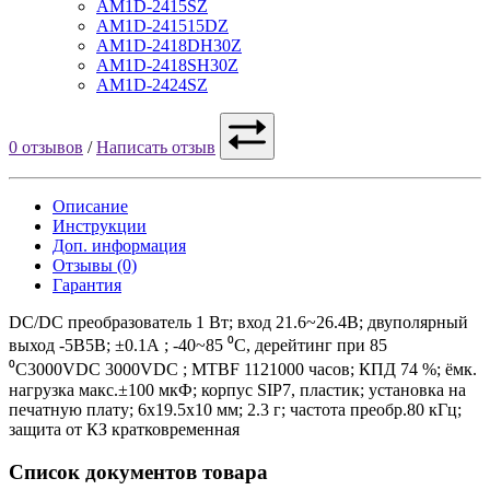
AM1D-2415SZ
AM1D-241515DZ
AM1D-2418DH30Z
AM1D-2418SH30Z
AM1D-2424SZ
0 отзывов
/
Написать отзыв
Описание
Инструкции
Доп. информация
Отзывы (0)
Гарантия
DC/DC преобразователь 1 Вт; вход 21.6~26.4В; двуполярный
выход -5В5В; ±0.1А ; -40~85 ⁰C, дерейтинг при 85
⁰C3000VDC 3000VDC ; MTBF 1121000 часов; КПД 74 %; ёмк.
нагрузка макс.±100 мкФ; корпус SIP7, пластик; установка на
печатную плату; 6x19.5x10 мм; 2.3 г; частота преобр.80 кГц;
защита от КЗ кратковременная
Список документов товара