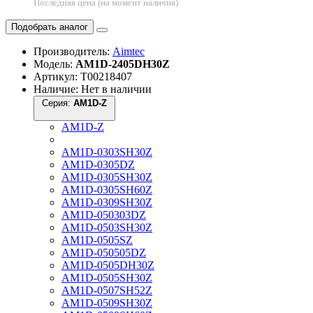
Последняя цена (на момент наличия)
Подобрать аналог
Производитель:
Aimtec
Модель:
AM1D-2405DH30Z
Артикул: Т00218407
Наличие: Нет в наличии
Серия:
AM1D-Z
AM1D-Z
AM1D-0303SH30Z
AM1D-0305DZ
AM1D-0305SH30Z
AM1D-0305SH60Z
AM1D-0309SH30Z
AM1D-050303DZ
AM1D-0503SH30Z
AM1D-0505SZ
AM1D-050505DZ
AM1D-0505DH30Z
AM1D-0505SH30Z
AM1D-0507SH52Z
AM1D-0509SH30Z