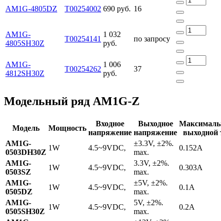
AM1G-4805DZ
Т00254002
690 руб.
16
AM1G-
1 032
Т00254141
по запросу
4805SH30Z
руб.
AM1G-
1 006
Т00254262
37
4812SH30Z
руб.
Модельный ряд AM1G-Z
Входное
Выходное
Максимал
Модель
Мощность
напряжение
напряжение
выходной 
AM1G-
±3.3V, ±2%.
1W
4.5~9VDC,
0.152A
0503DH30Z
max.
AM1G-
3.3V, ±2%.
1W
4.5~9VDC,
0.303A
0503SZ
max.
AM1G-
±5V, ±2%.
1W
4.5~9VDC,
0.1A
0505DZ
max.
AM1G-
5V, ±2%.
1W
4.5~9VDC,
0.2A
0505SH30Z
max.