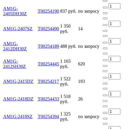
AM1G-
Т00254190
837 руб.
по запросу
2405DH30Z
1 350
AM1G-2407SZ
Т00254490
14
руб.
AM1G-
Т00254189
488 руб.
по запросу
2412DH30Z
AM1G-
1 165
Т00254445
620
2412SH30Z
руб.
1 522
AM1G-2415DZ
Т00254217
193
руб.
1 518
AM1G-2418DZ
Т00254433
26
руб.
1 325
AM1G-2418SZ
Т00254394
по запросу
руб.