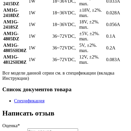
1W
18~36VDC,
0.033A
2415DZ
max.
AM1G-
±18V, ±2%.
1W
18~36VDC,
0.028A
2418DZ
max.
AM1G-
18V, ±2%.
1W
18~36VDC,
0.056A
2418SZ
max.
AM1G-
±5V, ±2%.
1W
36~72VDC,
0.1A
4805DZ
max.
AM1G-
5V, ±2%.
1W
36~72VDC,
0.2A
4805SH30Z
max.
AM1G-
12V, ±2%.
1W
36~72VDC,
0.083A
4812SH30Z
max.
Все модели данной серии см. в спецификации (вкладка
Инструкции)
Список документов товара
Спецификация
Написать отзыв
Оценка*