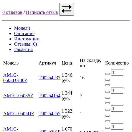
0 отзывов
/
Написать отзыв
Модели
Описание
Инструкции
Отзывы (0)
Гарантия
На складе,
Модель
Артикул
Цена
Количество
шт
AM1G-
1 346
Т00254237
16
0503DH30Z
руб.
1 344
AM1G-0503SZ
Т00254154
7
руб.
1 322
AM1G-0505DZ
Т00254255
1
руб.
AM1G-
1 070
Т00253919
по запросу