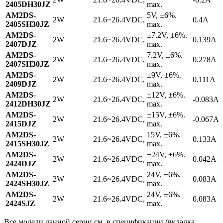
2405DH30JZ
max.
AM2DS-
5V, ±6%.
2W
21.6~26.4VDC,
0.4A
2405SH30JZ
max.
AM2DS-
±7.2V, ±6%.
2W
21.6~26.4VDC,
0.139A
2407DJZ
max.
AM2DS-
7.2V, ±6%.
2W
21.6~26.4VDC,
0.278A
2407SH30JZ
max.
AM2DS-
±9V, ±6%.
2W
21.6~26.4VDC,
0.111A
2409DJZ
max.
AM2DS-
±12V, ±6%.
2W
21.6~26.4VDC,
-0.083A
2412DH30JZ
max.
AM2DS-
±15V, ±6%.
2W
21.6~26.4VDC,
-0.067A
2415DJZ
max.
AM2DS-
15V, ±6%.
2W
21.6~26.4VDC,
0.133A
2415SH30JZ
max.
AM2DS-
±24V, ±6%.
2W
21.6~26.4VDC,
0.042A
2424DJZ
max.
AM2DS-
24V, ±6%.
2W
21.6~26.4VDC,
0.083A
2424SH30JZ
max.
AM2DS-
24V, ±6%.
2W
21.6~26.4VDC,
0.083A
2424SJZ
max.
Все модели данной серии см. в спецификации (вкладка