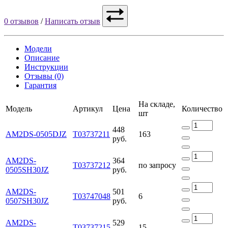
0 отзывов
/
Написать отзыв
Модели
Описание
Инструкции
Отзывы (0)
Гарантия
На складе,
Модель
Артикул
Цена
Количество
шт
448
AM2DS-0505DJZ
Т03737211
163
руб.
AM2DS-
364
Т03737212
по запросу
0505SH30JZ
руб.
AM2DS-
501
Т03747048
6
0507SH30JZ
руб.
AM2DS-
529
Т03737215
15