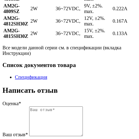
AM2G-
9V, ±2%.
2W
36~72VDC,
0.222A
4809SZ
max.
AM2G-
12V, ±2%.
2W
36~72VDC,
0.167A
4812SH30Z
max.
AM2G-
15V, ±2%.
2W
36~72VDC,
0.133A
4815SH30Z
max.
Все модели данной серии см. в спецификации (вкладка
Инструкции)
Список документов товара
Спецификация
Написать отзыв
Оценка*
Ваш отзыв*