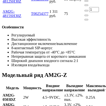
4812SH30Z
руб.
AM2G-
1 311
Т00254377
75
4815SH30Z
руб.
Особенности
Регулируемый
Высокая эффективность
Дистанционное включение/выключение
8-контактный SIP-корпус
Рабочая температура от -40°C до +85°C
Непрерывная защита от короткого замыкания
Широкий диапазон входного сигнала 2:1
Изоляция входа/выхода
Модельный ряд AM2G-Z
Входное
Выходное
Максимал
Модель
Мощность
напряжение
напряжение
выходной 
AM2G-
±3.3V, ±2%.
2W
4.5~9VDC,
0.25A
0503DZ
max.
AM2G-
3.3V, ±2%.