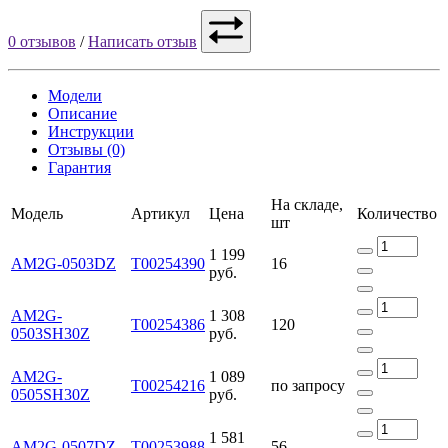
0 отзывов
/
Написать отзыв
Модели
Описание
Инструкции
Отзывы (0)
Гарантия
На складе,
Модель
Артикул
Цена
Количество
шт
1 199
AM2G-0503DZ
Т00254390
16
руб.
AM2G-
1 308
Т00254386
120
0503SH30Z
руб.
AM2G-
1 089
Т00254216
по запросу
0505SH30Z
руб.
1 581
AM2G-0507DZ
Т00253988
56