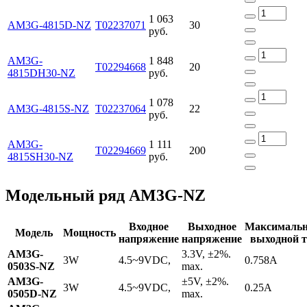
1 063
AM3G-4815D-NZ
Т02237071
30
руб.
AM3G-
1 848
Т02294668
20
4815DH30-NZ
руб.
1 078
AM3G-4815S-NZ
Т02237064
22
руб.
AM3G-
1 111
Т02294669
200
4815SH30-NZ
руб.
Модельный ряд AM3G-NZ
Входное
Выходное
Максималь
Модель
Мощность
напряжение
напряжение
выходной т
AM3G-
3.3V, ±2%.
3W
4.5~9VDC,
0.758A
0503S-NZ
max.
AM3G-
±5V, ±2%.
3W
4.5~9VDC,
0.25A
0505D-NZ
max.