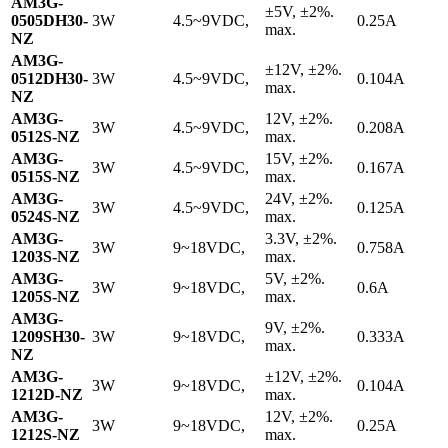
AM3G-
±5V, ±2%.
0505DH30-
3W
4.5~9VDC,
0.25A
max.
NZ
AM3G-
±12V, ±2%.
0512DH30-
3W
4.5~9VDC,
0.104A
max.
NZ
AM3G-
12V, ±2%.
3W
4.5~9VDC,
0.208A
0512S-NZ
max.
AM3G-
15V, ±2%.
3W
4.5~9VDC,
0.167A
0515S-NZ
max.
AM3G-
24V, ±2%.
3W
4.5~9VDC,
0.125A
0524S-NZ
max.
AM3G-
3.3V, ±2%.
3W
9~18VDC,
0.758A
1203S-NZ
max.
AM3G-
5V, ±2%.
3W
9~18VDC,
0.6A
1205S-NZ
max.
AM3G-
9V, ±2%.
1209SH30-
3W
9~18VDC,
0.333A
max.
NZ
AM3G-
±12V, ±2%.
3W
9~18VDC,
0.104A
1212D-NZ
max.
AM3G-
12V, ±2%.
3W
9~18VDC,
0.25A
1212S-NZ
max.