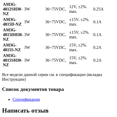
AM3G-
12V, ±2%.
4812SH30-
3W
36~75VDC,
0.25A
max.
NZ
AM3G-
±15V, ±2%.
3W
36~75VDC,
0.1A
4815D-NZ
max.
AM3G-
±15V, ±2%.
4815DH30-
3W
36~75VDC,
0.1A
max.
NZ
AM3G-
15V, ±2%.
3W
36~75VDC,
0.2A
4815S-NZ
max.
AM3G-
15V, ±2%.
4815SH30-
3W
36~75VDC,
0.2A
max.
NZ
Все модели данной серии см. в спецификации (вкладка
Инструкции)
Список документов товара
Спецификация
Написать отзыв