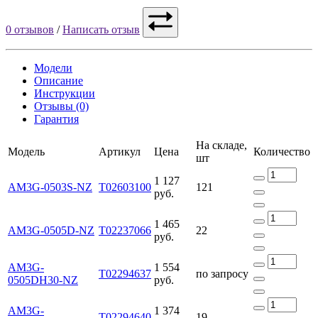
0 отзывов
/
Написать отзыв
Модели
Описание
Инструкции
Отзывы (0)
Гарантия
На складе,
Модель
Артикул
Цена
Количество
шт
1 127
AM3G-0503S-NZ
Т02603100
121
руб.
1 465
AM3G-0505D-NZ
Т02237066
22
руб.
AM3G-
1 554
Т02294637
по запросу
0505DH30-NZ
руб.
AM3G-
1 374
Т02294640
19