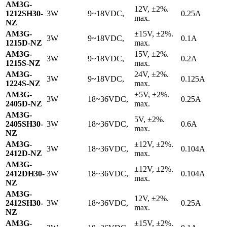
AM3G-
12V, ±2%.
1212SH30-
3W
9~18VDC,
0.25A
max.
NZ
AM3G-
±15V, ±2%.
3W
9~18VDC,
0.1A
1215D-NZ
max.
AM3G-
15V, ±2%.
3W
9~18VDC,
0.2A
1215S-NZ
max.
AM3G-
24V, ±2%.
3W
9~18VDC,
0.125A
1224S-NZ
max.
AM3G-
±5V, ±2%.
3W
18~36VDC,
0.25A
2405D-NZ
max.
AM3G-
5V, ±2%.
2405SH30-
3W
18~36VDC,
0.6A
max.
NZ
AM3G-
±12V, ±2%.
3W
18~36VDC,
0.104A
2412D-NZ
max.
AM3G-
±12V, ±2%.
2412DH30-
3W
18~36VDC,
0.104A
max.
NZ
AM3G-
12V, ±2%.
2412SH30-
3W
18~36VDC,
0.25A
max.
NZ
AM3G-
±15V, ±2%.