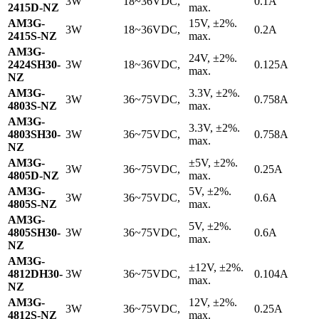
3W
18~36VDC,
0.1A
2415D-NZ
max.
AM3G-
15V, ±2%.
3W
18~36VDC,
0.2A
2415S-NZ
max.
AM3G-
24V, ±2%.
2424SH30-
3W
18~36VDC,
0.125A
max.
NZ
AM3G-
3.3V, ±2%.
3W
36~75VDC,
0.758A
4803S-NZ
max.
AM3G-
3.3V, ±2%.
4803SH30-
3W
36~75VDC,
0.758A
max.
NZ
AM3G-
±5V, ±2%.
3W
36~75VDC,
0.25A
4805D-NZ
max.
AM3G-
5V, ±2%.
3W
36~75VDC,
0.6A
4805S-NZ
max.
AM3G-
5V, ±2%.
4805SH30-
3W
36~75VDC,
0.6A
max.
NZ
AM3G-
±12V, ±2%.
4812DH30-
3W
36~75VDC,
0.104A
max.
NZ
AM3G-
12V, ±2%.
3W
36~75VDC,
0.25A
4812S-NZ
max.