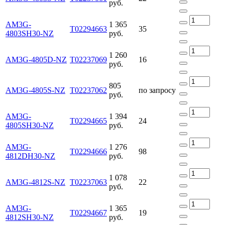
руб.
AM3G-
1 365
Т02294663
35
4803SH30-NZ
руб.
1 260
AM3G-4805D-NZ
Т02237069
16
руб.
805
AM3G-4805S-NZ
Т02237062
по запросу
руб.
AM3G-
1 394
Т02294665
24
4805SH30-NZ
руб.
AM3G-
1 276
Т02294666
98
4812DH30-NZ
руб.
1 078
AM3G-4812S-NZ
Т02237063
22
руб.
AM3G-
1 365
Т02294667
19
4812SH30-NZ
руб.