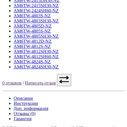
AM6TW-2415DH30-NZ
AM6TW-2415SH30-NZ
AM6TW-2424SH60-NZ
AM6TW-4803S-NZ
AM6TW-4803SH30-NZ
AM6TW-4805D-NZ
AM6TW-4805S-NZ
AM6TW-4805SH30-NZ
AM6TW-4812D-NZ
AM6TW-4812S-NZ
AM6TW-4812SH30-NZ
AM6TW-4812SH60-NZ
AM6TW-4824S-NZ
AM6TW-4824SH30-NZ
0 отзывов
/
Написать отзыв
Описание
Инструкции
Доп. информация
Отзывы (0)
Гарантия