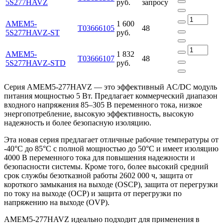
5S277HAVZ
руб.
запросу
AMEM5-
1 600
Т03666105
48
5S277HAVZ-ST
руб.
AMEM5-
1 832
Т03666107
48
5S277HAVZ-STD
руб.
Серия AMEM5-277HAVZ — это эффективный AC/DC модуль
питания мощностью 5 Вт. Предлагает коммерческий диапазон
входного напряжения 85–305 В переменного тока, низкое
энергопотребление, высокую эффективность, высокую
надежность и более безопасную изоляцию.
Эта новая серия предлагает отличные рабочие температуры от
-40°C до 85°C с полной мощностью до 50°C и имеет изоляцию
4000 В переменного тока для повышения надежности и
безопасности системы. Кроме того, более высокий средний
срок службы безотказной работы 2602 000 ч, защита от
короткого замыкания на выходе (OSCP), защита от перегрузки
по току на выходе (OCP) и защита от перегрузки по
напряжению на выходе (OVP).
AMEM5-277HAVZ идеально подходит для применения в