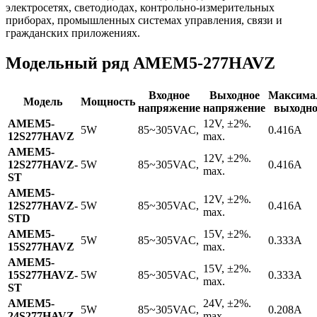
электросетях, светодиодах, контрольно-измерительных
приборах, промышленных системах управления, связи и
гражданских приложениях.
Модельный ряд AMEM5-277HAVZ
Входное
Выходное
Максима
Модель
Мощность
напряжение
напряжение
выходно
AMEM5-
12V, ±2%.
5W
85~305VAC,
0.416A
12S277HAVZ
max.
AMEM5-
12V, ±2%.
12S277HAVZ-
5W
85~305VAC,
0.416A
max.
ST
AMEM5-
12V, ±2%.
12S277HAVZ-
5W
85~305VAC,
0.416A
max.
STD
AMEM5-
15V, ±2%.
5W
85~305VAC,
0.333A
15S277HAVZ
max.
AMEM5-
15V, ±2%.
15S277HAVZ-
5W
85~305VAC,
0.333A
max.
ST
AMEM5-
24V, ±2%.
5W
85~305VAC,
0.208A
24S277HAVZ
max.