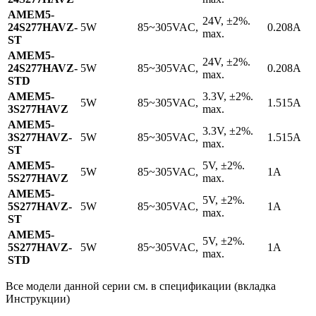
AMEM5-
24V, ±2%.
24S277HAVZ-
5W
85~305VAC,
0.208A
max.
ST
AMEM5-
24V, ±2%.
24S277HAVZ-
5W
85~305VAC,
0.208A
max.
STD
AMEM5-
3.3V, ±2%.
5W
85~305VAC,
1.515A
3S277HAVZ
max.
AMEM5-
3.3V, ±2%.
3S277HAVZ-
5W
85~305VAC,
1.515A
max.
ST
AMEM5-
5V, ±2%.
5W
85~305VAC,
1A
5S277HAVZ
max.
AMEM5-
5V, ±2%.
5S277HAVZ-
5W
85~305VAC,
1A
max.
ST
AMEM5-
5V, ±2%.
5S277HAVZ-
5W
85~305VAC,
1A
max.
STD
Все модели данной серии см. в спецификации (вкладка
Инструкции)