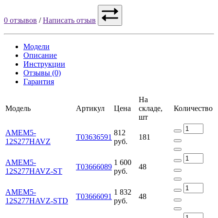
0 отзывов
/
Написать отзыв
Модели
Описание
Инструкции
Отзывы (0)
Гарантия
На
Модель
Артикул
Цена
складе,
Количество
шт
AMEM5-
812
Т03636591
181
12S277HAVZ
руб.
AMEM5-
1 600
Т03666089
48
12S277HAVZ-ST
руб.
AMEM5-
1 832
Т03666091
48
12S277HAVZ-STD
руб.