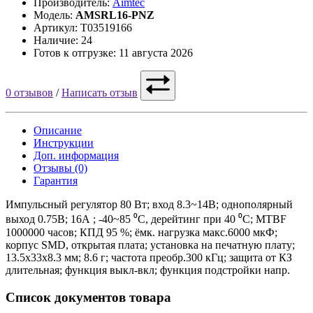
Производитель:
Aimtec
Модель:
AMSRL16-PNZ
Артикул: Т03519166
Наличие: 24
Готов к отгрузке: 11 августа 2026
0 отзывов
/
Написать отзыв
Описание
Инструкции
Доп. информация
Отзывы (0)
Гарантия
Импульсный регулятор 80 Вт; вход 8.3~14В; однополярный
выход 0.75В; 16А ; -40~85 ⁰C, дерейтинг при 40 ⁰C; MTBF
1000000 часов; КПД 95 %; ёмк. нагрузка макс.6000 мкФ;
корпус SMD, открытая плата; установка на печатную плату;
13.5x33x8.3 мм; 8.6 г; частота преобр.300 кГц; защита от КЗ
длительная; функция выкл-вкл; функция подстройки напр.
Список документов товара