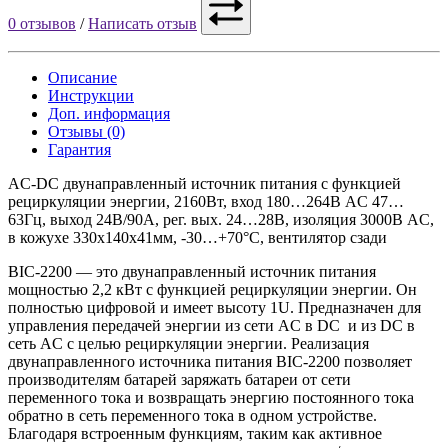
0 отзывов
/
Написать отзыв
Описание
Инструкции
Доп. информация
Отзывы (0)
Гарантия
AC-DC двунаправленный источник питания с функцией
рециркуляции энергии, 2160Вт, вход 180…264В AC 47…
63Гц, выход 24В/90А, рег. вых. 24…28В, изоляция 3000В AC,
в кожухе 330х140х41мм, -30…+70°С, вентилятор сзади
BIC-2200 — это двунаправленный источник питания
мощностью 2,2 кВт с функцией рециркуляции энергии. Он
полностью цифровой и имеет высоту 1U. Предназначен для
управления передачей энергии из сети AC в DC и из DC в
сеть AC с целью рециркуляции энергии. Реализация
двунаправленного источника питания BIC-2200 позволяет
производителям батарей заряжать батареи от сети
переменного тока и возвращать энергию постоянного тока
обратно в сеть переменного тока в одном устройстве.
Благодаря встроенным функциям, таким как активное