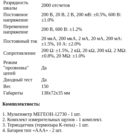
Разрядность
2000 отсчетов
шкалы
Постоянное
200 В, 20 В, 2 В, 200 мВ: ±0.5%, 600 В:
напряжение
±1.0%
Переменное
200 В, 600 В: ±1.2%
напряжение
20 мкА, 200 мкА, 2 мА, 20 мА, 200 мА:
Постоянный ток
±1.5%, 10 А: ±2.0%
200 Ω: ±1.5%, 2 кΩ, 20 кΩ, 200 кΩ, 2 МΩ:
Сопротивление
±0.8%, 20 МΩ: ±1.0%
Режим
"прозвонка"
Да
цепей
Диодный тест
Да
Вес
150
Габариты
138х72х35 мм
Компплектность:
1. Мультиметр МЕГЕОН-12730 - 1 шт.
2. Комплект измерительных щупов - 1 комплект.
3. Термодатчик (термопара К-типа) - 1 шт.
4. Батарея тип «ААА» - 2 шт.