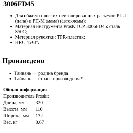
3006FD45
Для обжима плоских неизолированных разъемов РП-П
(папа) и РП-М (мама) (автоклемм);
Материал инструмента ProsKit CP-3006FD45: сталь
S50C;
Материал рукоятки: TPR-пластик;
HRC 45±3°.
Произведено
Тайвань — родина бренда
Тайвань — страна производства
*
Общая информация
Производитель
Proskit
Длина, мм
320
Высота, мм
110
Ширина, мм
132
Вес, кг
0.67