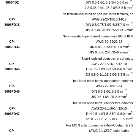
2
3006FD2
DIN 0.5-1.0/1.5-2.5/4.0-6.0 mm
JIS 0.35-0.9/1.25-2.0/3.5-5.5 mm
Pin terminal insulated or non-insulated ferrules, c
CP-
AWG 22/20/18/16/14/12
2
3006FD18
DIN 0.5/0.75/1.0/1.5/2.5/4.0 mm
JIS 0.35/0.5/0.9/1.25/2.0/3.5 mm
Non-insulated open barrel connectors &D-SUB V.
CP-
AWG 30-24/22-18
2
3006FD36
DIN 0.05-0.25/0.50-1.0 mm
2
JIS 0.05-0.25/0.35-0.9 mm
Non-insulated open barrel connect
CP-
AWG 22-18/16-14/12-10
2
3006FD45
DIN 0.5-1.0/1.5-2.5/4.0-6.0 mm
2
JIS 0.5-0.9/1.25-2.0/3.5-5.5 mm
Insulated open barrel connectors commer
CP-
AWG 22-18/16-14
2
3006FD46
DIN 0.5-1.0/1.5-2.5 mm
2
JIS 0.5-1.0/1.25-2.0 mm
Insulated open barrel connectors commer
CP-
AWG 20-18/16-14/12-10
2
3006FD47
DIN 0.5-1.0/1.5-2.5/4.0-6.0 mm
2
JIS 0.5-1.0/1.25-2.0/3.5-5.5 mm
For MC 3 solar connector (Multi-Contact)& 2.
CP-
(AWG 14/12/10) solar cable