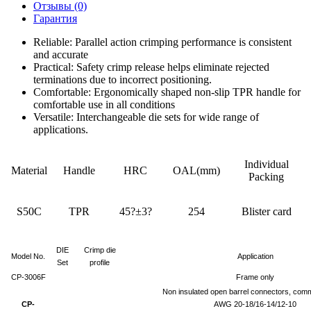
Отзывы (0)
Гарантия
Reliable: Parallel action crimping performance is consistent
and accurate
Practical: Safety crimp release helps eliminate rejected
terminations due to incorrect positioning.
Comfortable: Ergonomically shaped non-slip TPR handle for
comfortable use in all conditions
Versatile: Interchangeable die sets for wide range of
applications.
Individual
Material
Handle
HRC
OAL(mm)
Packing
S50C
TPR
45?±3?
254
Blister card
DIE
Crimp die
Model No.
Application
Set
profile
CP-3006F
Frame only
Non insulated open barrel connectors, comm
CP-
AWG 20-18/16-14/12-10