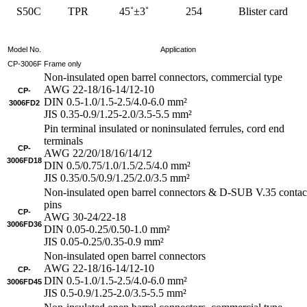
S50C
TPR
45˚±3˚
254
Blister card
Model No.
Application
CP-3006F
Frame only
Non-insulated open barrel connectors, commercial type
AWG 22-18/16-14/12-10
CP-
DIN 0.5-1.0/1.5-2.5/4.0-6.0 mm²
3006FD2
JIS 0.35-0.9/1.25-2.0/3.5-5.5 mm²
Pin terminal insulated or noninsulated ferrules, cord end
terminals
CP-
AWG 22/20/18/16/14/12
3006FD18
DIN 0.5/0.75/1.0/1.5/2.5/4.0 mm²
JIS 0.35/0.5/0.9/1.25/2.0/3.5 mm²
Non-insulated open barrel connectors & D-SUB V.35 contac
pins
CP-
AWG 30-24/22-18
3006FD36
DIN 0.05-0.25/0.50-1.0 mm²
JIS 0.05-0.25/0.35-0.9 mm²
Non-insulated open barrel connectors
AWG 22-18/16-14/12-10
CP-
DIN 0.5-1.0/1.5-2.5/4.0-6.0 mm²
3006FD45
JIS 0.5-0.9/1.25-2.0/3.5-5.5 mm²