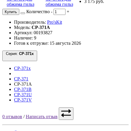
3 175 руб.
Количество
-
+
Купить
Производитель:
Pro'sKit
Модель:
CP-371A
Артикул: 00193827
Наличие: 9
Готов к отгрузке: 15 августа 2026
Серия:
CP-371x
CP-371x
CP-371
CP-371A
CP-371B
CP-371U
CP-371V
0 отзывов
/
Написать отзыв