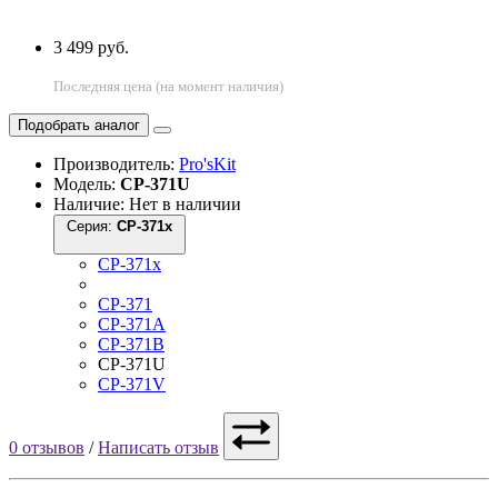
3 499 руб.
Последняя цена (на момент наличия)
Подобрать аналог
Производитель:
Pro'sKit
Модель:
CP-371U
Наличие: Нет в наличии
Серия:
CP-371x
CP-371x
CP-371
CP-371A
CP-371B
CP-371U
CP-371V
0 отзывов
/
Написать отзыв