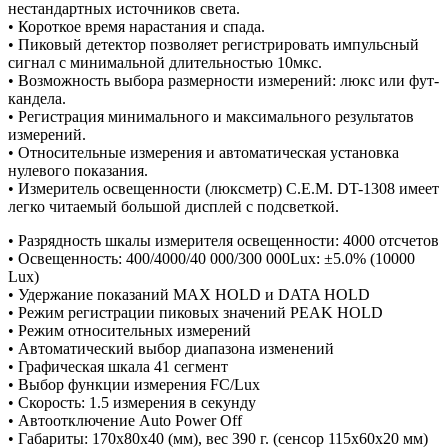
нестандартных источников света.
• Короткое время нарастания и спада.
• Пиковый детектор позволяет регистрировать импульсный
сигнал с минимальной длительностью 10мкс.
• Возможность выбора размерности измерений: люкс или фут-
кандела.
• Регистрация минимального и максимального результатов
измерений.
• Относительные измерения и автоматическая установка
нулевого показания.
• Измеритель освещенности (люксметр) C.E.M. DT-1308 имеет
легко читаемый большой дисплей с подсветкой.
• Разрядность шкалы измерителя освещенности: 4000 отсчетов
• Освещенность: 400/4000/40 000/300 000Lux: ±5.0% (10000
Lux)
• Удержание показаний MAX HOLD и DATA HOLD
• Режим регистрации пиковых значений PEAK HOLD
• Режим относительных измерений
• Автоматический выбор диапазона изменений
• Графическая шкала 41 сегмент
• Выбор функции измерения FC/Lux
• Скорость: 1.5 измерения в секунду
• Автоотключение Auto Power Off
• Габариты: 170x80х40 (мм), вес 390 г. (сенсор 115х60х20 мм)