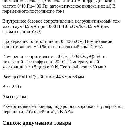
постоянного тока; ±(3 % показаний + 5 цифр), Диапазон
частот: 0/40 Гц–400 Гц, автоматическое включение: ≥6 В
переменного/постоянного тока
Внутреннее базовое сопротивление нагрузки/пиковый ток:
максимум 3,5 мА при 1000 В 350 кОм/Is <3,5 мА (без
срабатывания УЗО)
Проверка целостности цепи: 0–400 кОм; Номинальное
сопротивление +50 %, испытательный ток ≤5 мкА
Измерение сопротивления: 0 Ом–1999 Ом; ±(5 % от
показаний +10 цифр) при 20 °C, Температурный
коэффициент: ±5 цифр/10 К, Тестовый ток: ≤30 мкА
Размер (ВxШxГ): 230 мм x 44 мм x 66 мм
Вес: 259 г
Аксессуары:
Измерительные провода, подарочная коробка с футляром для
переноски, 2 батарейки «1,5 В AA».
Список документов товара