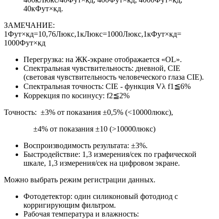
40кФут×кд.
ЗАМЕЧАНИЕ:
1Фут×кд=10,76Люкс,1кЛюкс=1000Люкс,1кФут×кд=
1000Фут×кд
Перегрузка: на ЖК-экране отображается «OL».
Спектральная чувствительность: дневной, CIE
(световая чувствительность человеческого глаза CIE).
Спектральная точность: CIE - функция Vλ f1≦6%
Коррекция по косинусу: f2≦2%
Точность: ±3% от показания ±0,5% (<10000люкс),
±4% от показания ±10 (>10000люкс)
Воспроизводимость результата: ±3%.
Быстродействие: 1,3 измерения/сек по графической
шкале, 1,3 измерения/сек на цифровом экране.
Можно выбрать режим регистрации данных.
Фотодетектор: один силиконовый фотодиод с
корригирующим фильтром.
Рабочая температура и влажность: