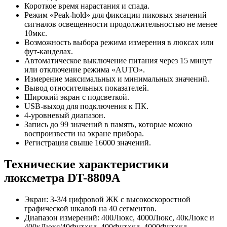
Короткое время нарастания и спада.
Режим «Peak-hold» для фиксации пиковых значений
сигналов освещенности продолжительностью не менее
10мкс.
Возможность выбора режима измерения в люксах или
фут-канделах.
Автоматическое выключение питания через 15 минут
или отключение режима «AUTO».
Измерение максимальных и минимальных значений.
Вывод относительных показателей.
Широкий экран с подсветкой.
USB-выход для подключения к ПК.
4-уровневый диапазон.
Запись до 99 значений в память, которые можно
воспроизвести на экране прибора.
Регистрация свыше 16000 значений.
Технические характеристики
люксметра DT-8809A
Экран: 3-3/4 цифровой ЖК с высокоскоростной
графической шкалой на 40 сегментов.
Диапазон измерений: 400Люкс, 4000Люкс, 40кЛюкс и
400кЛюкс/40Фут×кд, 400Фут×кд, 4000Фут×кд,