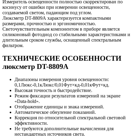
Измеритель освещенности полностью скорректирован по
косинусу от ошибки при измерении освещенности,
создаваемой светом, падающим под углом.
Люксметр DT-8809A характеризуется компактными
размерами, прочностью и эргономичностью.
Светочувствительным компонентом в приборе является
силиконовый фотодиод со стабильными характеристиками и
длительным сроком службы, оснащенный спектральным
фильтром.
ТЕХНИЧЕСКИЕ ОСОБЕННОСТИ
люксметр DT-8809A
Диапазоны измерения уровня освещенности:
0,1Люкс-0,1кЛюкс/0,01Фут×кд-0,01кФут×кд.
Высокая точность и быстродействие.
Режим фиксации результатов измерений на экране
«Data-hold».
Отображение единицы и знака измерений.
Автоматическое обнуление показаний.
Коррекция по относительной спектральной световой
эффективности.
Не требуются дополнительные вычисления для
нестандартных источников света.