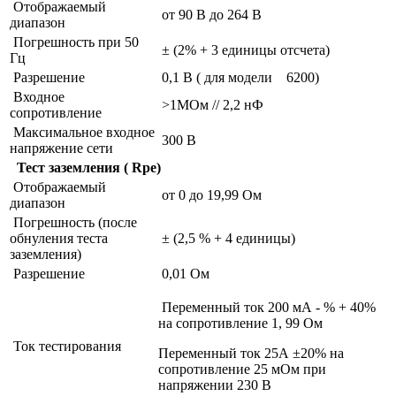
Отображаемый
от 90 В до 264 В
диапазон
Погрешность при 50
± (2% + 3 единицы отсчета)
Гц
Разрешение
0,1 В ( для модели 6200)
Входное
>1МОм // 2,2 нФ
сопротивление
Максимальное входное
300 В
напряжение сети
Тест заземления ( Rpe)
Отображаемый
от 0 до 19,99 Ом
диапазон
Погрешность (после
обнуления теста
± (2,5 % + 4 единицы)
заземления)
Разрешение
0,01 Ом
Переменный ток 200 мА - % + 40%
на сопротивление 1, 99 Ом
Ток тестирования
Переменный ток 25А ±20% на
сопротивление 25 мОм при
напряжении 230 В