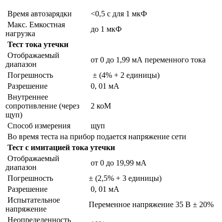
Время автозарядки
<0,5 с для 1 мкФ
Макс. Емкостная
до 1 мкФ
нагрузка
Тест тока утечки
Отображаемый
от 0 до 1,99 мА переменного тока
диапазон
Погрешность
± (4% + 2 единицы)
Разрешение
0, 01 мА
Внутреннее
сопротивление (через
2 коМ
щуп)
Способ измерения
щуп
Во время теста на прибор подается напряжение сети
Тест с имитацией тока утечки
Отображаемый
от 0 до 19,99 мА
диапазон
Погрешность
± (2,5% + 3 единицы)
Разрешение
0, 01 мА
Испытательное
Переменное напряжение 35 В ± 20%
напряжение
Неопределенность