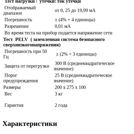
Тест нагрузки / утечки: ток утечки
Отображаемый
от 0, 25 до 19,99 мА
диапазон
Погрешность
± (4% + 4 единицы)
Разрешение
0,01 мА
Во время теста на прибор подается напряжение сети
Тест PELV ( заземленная система безопасного
сверхнизкогонапряжения)
Погрешность при 50
± (2% + 3 единицы)
Гц
300 В (среднеквадратическое
Защита от перегрузки
значение)
Порог
25 В (среднеквадратическое
предупреждения
значение)
Размеры
200 х 275 х 100
Вес
3 кг
Гарантия
2 года
Характеристики