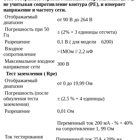
не учитывая сопротивление контура (PE), и измеряет
напряжение и частоту сети.
Отображаемый
от 90 В до 264 В
диапазон
Погрешность при 50
± (2% + 3 единицы отсчета)
Гц
Разрешение
0,1 В ( для модели 6200)
Входное
>1МОм // 2,2 нФ
сопротивление
Максимальное входное
300 В
напряжение сети
Тест заземления ( Rpe)
Отображаемый
от 0 до 19,99 Ом
диапазон
Погрешность (после
обнуления теста
± (2,5 % + 4 единицы)
заземления)
Разрешение
0,01 Ом
Переменный ток 200 мА - % + 40%
на сопротивление 1, 99 Ом
Ток тестирования
Переменный ток 25А ±20% на