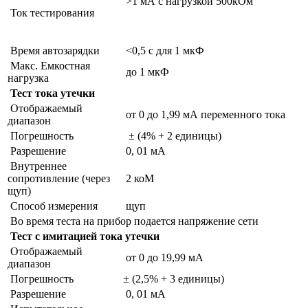
>1 мА с нагрузкой 500кОм
Ток тестирования
Время автозарядки
<0,5 с для 1 мкФ
Макс. Емкостная
до 1 мкФ
нагрузка
Тест тока утечки
Отображаемый
от 0 до 1,99 мА переменного тока
диапазон
Погрешность
± (4% + 2 единицы)
Разрешение
0, 01 мА
Внутреннее
сопротивление (через
2 коМ
щуп)
Способ измерения
щуп
Во время теста на прибор подается напряжение сети
Тест с имитацией тока утечки
Отображаемый
от 0 до 19,99 мА
диапазон
Погрешность
± (2,5% + 3 единицы)
Разрешение
0, 01 мА