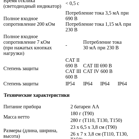
Время отклика
< 0,5 с
(светодиодный индикатор)
Потребление тока 3,5 мА при
Полное входное
690 В
сопротивление 200 кОм
Потребление тока 1,15 мА при
230 В
Полное входное
сопротивление 7 кОм
Потребление тока
-
(при нажатых кнопках
30 мА при 230 В
нагрузки)
CAT II
690 В
CAT III 690 В
Степень защиты
CAT III
CAT IV 600 В
600 В
Степень защиты
IP54
IP64
IP64
IP64
Технические характеристики
Питание прибора
2 батареи АА
180 г (T90)
Масса нетто
280 г (T110, T130, T150)
23 x 6,5 x 3,8 см (T90)
Размеры (длина, ширина,
26 x 7 x 3,8 см (T110, T130,
высота)