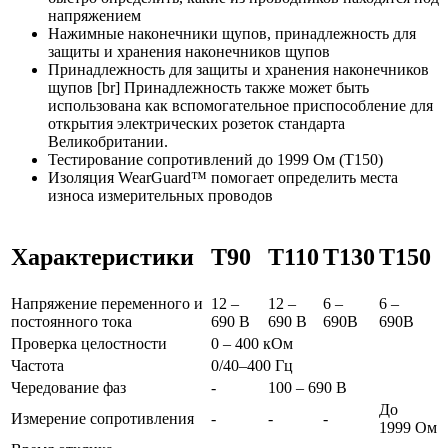
напряжением
Нажимные наконечники щупов, принадлежность для
защиты и хранения наконечников щупов
Принадлежность для защиты и хранения наконечников
щупов [br] Принадлежность также может быть
использована как вспомогательное приспособление для
открытия электрических розеток стандарта
Великобритании.
Тестирование сопротивлений до 1999 Ом (T150)
Изоляция WearGuard™ помогает определить места
износа измерительных проводов
Характеристики
T90
T110
T130
T150
Напряжение переменного и
12 –
12 –
6 –
6 –
постоянного тока
690 В
690 В
690B
690B
Проверка целостности
0 – 400 кОм
Частота
0/40–400 Гц
Чередование фаз
-
100 – 690 В
До
Измерение сопротивления
-
-
-
1999 Ом