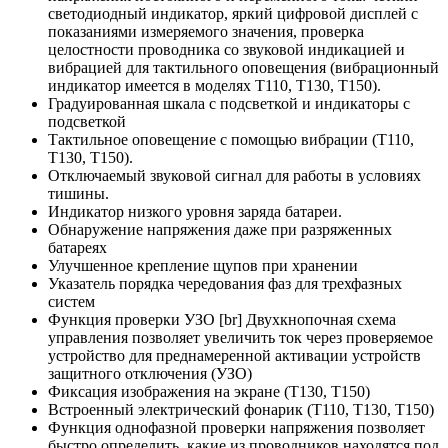
светодиодный индикатор, яркий цифровой дисплей с
показаниями измеряемого значения, проверка
целостности проводника со звуковой индикацией и
вибрацией для тактильного оповещения (вибрационный
индикатор имеется в моделях T110, T130, T150).
Градуированная шкала с подсветкой и индикаторы с
подсветкой
Тактильное оповещение с помощью вибрации (T110,
T130, T150).
Отключаемый звуковой сигнал для работы в условиях
тишины.
Индикатор низкого уровня заряда батареи.
Обнаружение напряжения даже при разряженных
батареях
Улучшенное крепление щупов при хранении
Указатель порядка чередования фаз для трехфазных
систем
Функция проверки УЗО [br] Двухкнопочная схема
управления позволяет увеличить ток через проверяемое
устройство для преднамеренной активации устройств
защитного отключения (УЗО)
Фиксация изображения на экране (T130, T150)
Встроенный электрический фонарик (T110, T130, T150)
Функция однофазной проверки напряжения позволяет
быстро определить, какие из проводников находятся под