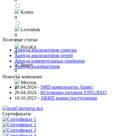
Konus
0
Levenhuk
0
Полезные статьи
Pro'sKit
Аренда анализаторов спектра
0
Аренда анализаторов цепей
Аренда измерительных приборов
Stayer
Аренда калибраторов
0
Новости компании
Мегеон
29.04.2024
-
SMD компоненты Aimtec
0
26.04.2024
-
Источники питания YINGJIAO
10.10.2023
-
АКИП новые поступления
Смотреть все
Сертификаты