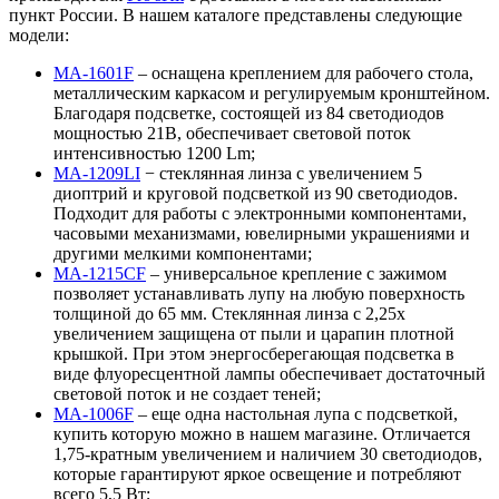
пункт России. В нашем каталоге представлены следующие
модели:
MA-1601F
– оснащена креплением для рабочего стола,
металлическим каркасом и регулируемым кронштейном.
Благодаря подсветке, состоящей из 84 светодиодов
мощностью 21В, обеспечивает световой поток
интенсивностью 1200 Lm;
MA-1209LI
− стеклянная линза с увеличением 5
диоптрий и круговой подсветкой из 90 светодиодов.
Подходит для работы с электронными компонентами,
часовыми механизмами, ювелирными украшениями и
другими мелкими компонентами;
MA-1215CF
– универсальное крепление с зажимом
позволяет устанавливать лупу на любую поверхность
толщиной до 65 мм. Стеклянная линза с 2,25х
увеличением защищена от пыли и царапин плотной
крышкой. При этом энергосберегающая подсветка в
виде флуоресцентной лампы обеспечивает достаточный
световой поток и не создает теней;
MA-1006F
– еще одна настольная лупа с подсветкой,
купить которую можно в нашем магазине. Отличается
1,75-кратным увеличением и наличием 30 светодиодов,
которые гарантируют яркое освещение и потребляют
всего 5,5 Вт;