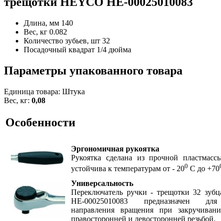
трещотки HEYCO HE-00025010083
Длина, мм
140
Вес, кг
0.082
Количество зубьев, шт
32
Посадочный квадрат
1/4 дюйма
Параметры упакованного товара
Единица товара: Штука
Вес, кг:
0,08
Особенности
Эргономичная рукоятка
Рукоятка сделана из прочной пластмассы
0
устойчива к температурам от - 20
С до +70
Универсальность
Переключатель ручки - трещотки 32 зу
HE-00025010083 предназначен дл
направления вращения при закручиван
правосторонней и левосторонней резьбой.