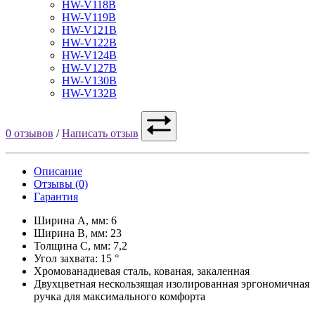
HW-V118B
HW-V119B
HW-V121B
HW-V122B
HW-V124B
HW-V127B
HW-V130B
HW-V132B
0 отзывов
/
Написать отзыв
Описание
Отзывы (0)
Гарантия
Ширина А, мм: 6
Ширина B, мм: 23
Толщина C, мм: 7,2
Угол захвата: 15 °
Хромованадиевая сталь, кованая, закаленная
Двухцветная нескользящая изолированная эргономичная
ручка для максимального комфорта