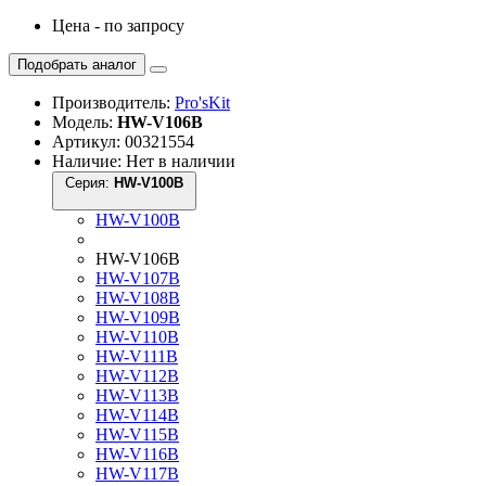
Цена - по запросу
Подобрать аналог
Производитель:
Pro'sKit
Модель:
HW-V106B
Артикул: 00321554
Наличие: Нет в наличии
Серия:
HW-V100B
HW-V100B
HW-V106B
HW-V107B
HW-V108B
HW-V109B
HW-V110B
HW-V111B
HW-V112B
HW-V113B
HW-V114B
HW-V115B
HW-V116B
HW-V117B