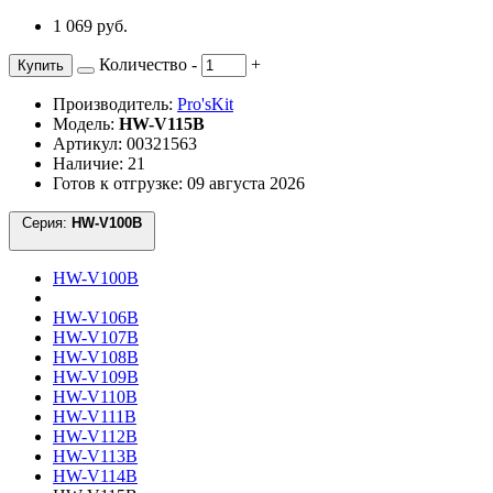
1 069 руб.
Количество
-
+
Купить
Производитель:
Pro'sKit
Модель:
HW-V115B
Артикул: 00321563
Наличие: 21
Готов к отгрузке: 09 августа 2026
Серия:
HW-V100B
HW-V100B
HW-V106B
HW-V107B
HW-V108B
HW-V109B
HW-V110B
HW-V111B
HW-V112B
HW-V113B
HW-V114B