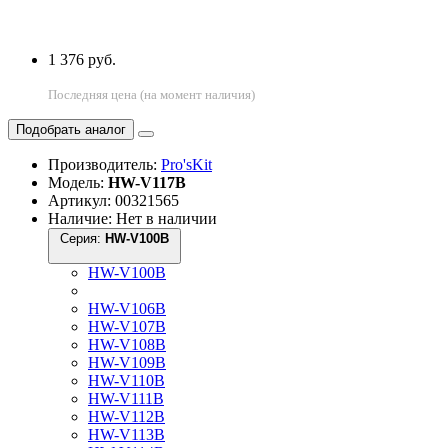
1 376 руб.
Последняя цена (на момент наличия)
Подобрать аналог
Производитель:
Pro'sKit
Модель:
HW-V117B
Артикул: 00321565
Наличие: Нет в наличии
Серия:
HW-V100B
HW-V100B
HW-V106B
HW-V107B
HW-V108B
HW-V109B
HW-V110B
HW-V111B
HW-V112B
HW-V113B