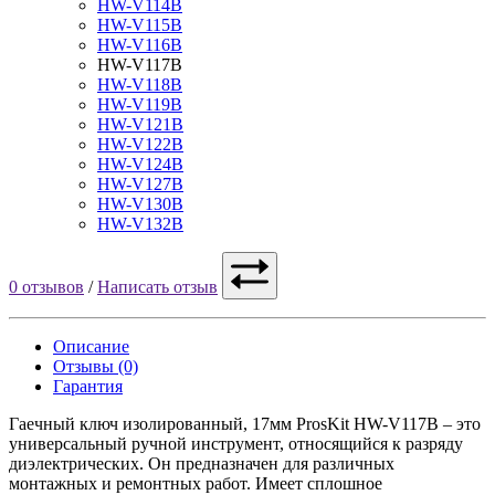
HW-V114B
HW-V115B
HW-V116B
HW-V117B
HW-V118B
HW-V119B
HW-V121B
HW-V122B
HW-V124B
HW-V127B
HW-V130B
HW-V132B
0 отзывов
/
Написать отзыв
Описание
Отзывы (0)
Гарантия
Гаечный ключ изолированный, 17мм ProsKit HW-V117B – это
универсальный ручной инструмент, относящийся к разряду
диэлектрических. Он предназначен для различных
монтажных и ремонтных работ. Имеет сплошное