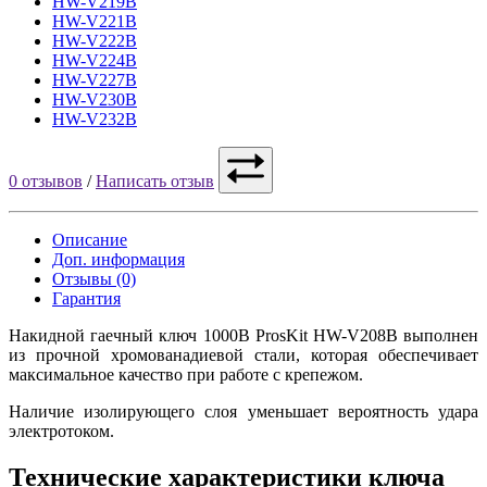
HW-V219B
HW-V221B
HW-V222B
HW-V224B
HW-V227B
HW-V230B
HW-V232B
0 отзывов
/
Написать отзыв
Описание
Доп. информация
Отзывы (0)
Гарантия
Накидной гаечный ключ 1000В ProsKit HW-V208B выполнен
из прочной хромованадиевой стали, которая обеспечивает
максимальное качество при работе с крепежом.
Наличие изолирующего слоя уменьшает вероятность удара
электротоком.
Технические характеристики ключа