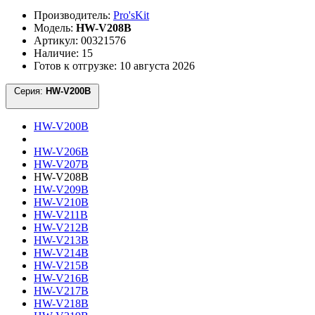
Производитель:
Pro'sKit
Модель:
HW-V208B
Артикул: 00321576
Наличие: 15
Готов к отгрузке: 10 августа 2026
Серия:
HW-V200B
HW-V200B
HW-V206B
HW-V207B
HW-V208B
HW-V209B
HW-V210B
HW-V211B
HW-V212B
HW-V213B
HW-V214B
HW-V215B
HW-V216B
HW-V217B
HW-V218B