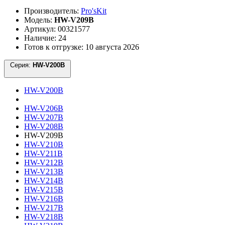
Производитель:
Pro'sKit
Модель:
HW-V209B
Артикул: 00321577
Наличие: 24
Готов к отгрузке: 10 августа 2026
Серия:
HW-V200B
HW-V200B
HW-V206B
HW-V207B
HW-V208B
HW-V209B
HW-V210B
HW-V211B
HW-V212B
HW-V213B
HW-V214B
HW-V215B
HW-V216B
HW-V217B
HW-V218B