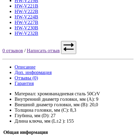
HW-V219B
HW-V221B
HW-V222B
HW-V224B
HW-V227B
HW-V230B
HW-V232B
0 отзывов
/
Написать отзыв
Описание
Доп. информация
Отзывы (0)
Гарантия
Материал: хромованадиевая сталь 50CrV
Внутренний диаметр головки, мм (A): 9
Внешний диаметр головки, мм (B): 20,0
Толщина головки, мм (C): 8,3
Глубина, мм (D): 27
Длина ключа, мм (L±2 ): 155
Общая информация