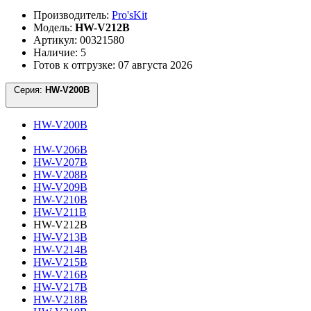
Производитель:
Pro'sKit
Модель:
HW-V212B
Артикул: 00321580
Наличие: 5
Готов к отгрузке: 07 августа 2026
Серия:
HW-V200B
HW-V200B
HW-V206B
HW-V207B
HW-V208B
HW-V209B
HW-V210B
HW-V211B
HW-V212B
HW-V213B
HW-V214B
HW-V215B
HW-V216B
HW-V217B
HW-V218B