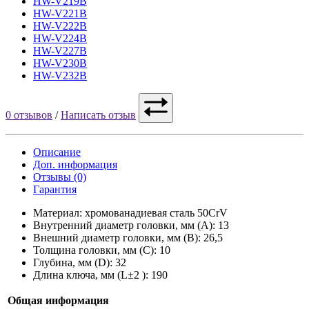
HW-V219B
HW-V221B
HW-V222B
HW-V224B
HW-V227B
HW-V230B
HW-V232B
0 отзывов
/
Написать отзыв
Описание
Доп. информация
Отзывы (0)
Гарантия
Материал: хромованадиевая сталь 50CrV
Внутренний диаметр головки, мм (A): 13
Внешний диаметр головки, мм (B): 26,5
Толщина головки, мм (C): 10
Глубина, мм (D): 32
Длина ключа, мм (L±2 ): 190
Общая информация