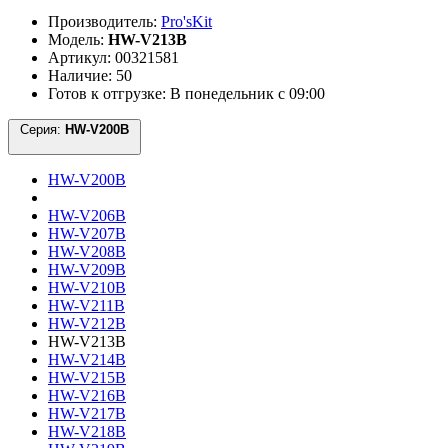
Производитель:
Pro'sKit
Модель:
HW-V213B
Артикул: 00321581
Наличие: 50
Готов к отгрузке: В понедельник с 09:00
Серия:
HW-V200B
HW-V200B
HW-V206B
HW-V207B
HW-V208B
HW-V209B
HW-V210B
HW-V211B
HW-V212B
HW-V213B
HW-V214B
HW-V215B
HW-V216B
HW-V217B
HW-V218B