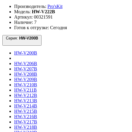
Производитель:
Pro'sKit
Модель:
HW-V222B
Артикул: 00321591
Наличие: 7
Готов к отгрузке: Сегодня
Серия:
HW-V200B
HW-V200B
HW-V206B
HW-V207B
HW-V208B
HW-V209B
HW-V210B
HW-V211B
HW-V212B
HW-V213B
HW-V214B
HW-V215B
HW-V216B
HW-V217B
HW-V218B