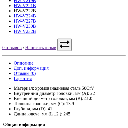
HW-V219B
HW-V221B
HW-V222B
HW-V224B
HW-V227B
HW-V230B
HW-V232B
0 отзывов
/
Написать отзыв
Описание
Доп. информация
Отзывы (0)
Гарантия
Материал: хромованадиевая сталь 50CrV
Внутренний диаметр головки, мм (A): 22
Внешний диаметр головки, мм (B): 41.0
Толщина головки, мм (C): 13.9
Глубина, мм (D): 41
Длина ключа, мм (L ±2 ): 245
Общая информация