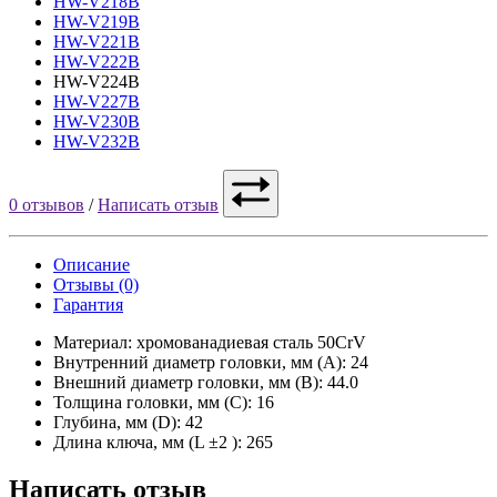
HW-V218B
HW-V219B
HW-V221B
HW-V222B
HW-V224B
HW-V227B
HW-V230B
HW-V232B
0 отзывов
/
Написать отзыв
Описание
Отзывы (0)
Гарантия
Материал: хромованадиевая сталь 50CrV
Внутренний диаметр головки, мм (A): 24
Внешний диаметр головки, мм (B): 44.0
Толщина головки, мм (C): 16
Глубина, мм (D): 42
Длина ключа, мм (L ±2 ): 265
Написать отзыв