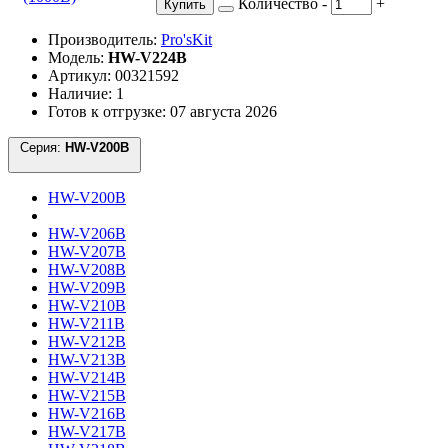
Количество
-
+
Купить
Производитель:
Pro'sKit
Модель:
HW-V224B
Артикул: 00321592
Наличие: 1
Готов к отгрузке: 07 августа 2026
Серия:
HW-V200B
HW-V200B
HW-V206B
HW-V207B
HW-V208B
HW-V209B
HW-V210B
HW-V211B
HW-V212B
HW-V213B
HW-V214B
HW-V215B
HW-V216B
HW-V217B