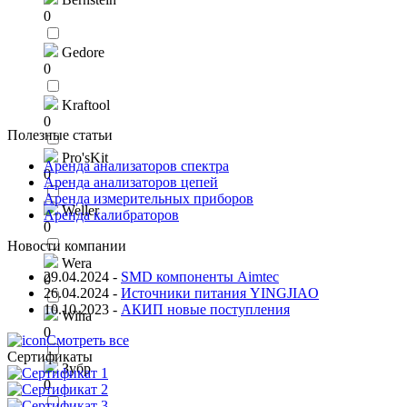
0
Gedore
0
Kraftool
0
Полезные статьи
Pro'sKit
Аренда анализаторов спектра
0
Аренда анализаторов цепей
Аренда измерительных приборов
Weller
Аренда калибраторов
0
Новости компании
Wera
29.04.2024
-
SMD компоненты Aimtec
0
26.04.2024
-
Источники питания YINGJIAO
10.10.2023
-
АКИП новые поступления
Wiha
0
Смотреть все
Сертификаты
Зубр
0