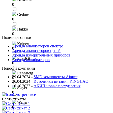
0
Gedore
0
Hakko
0
Полезные статьи
Knipex
Аренда анализаторов спектра
0
Аренда анализаторов цепей
Аренда измерительных приборов
Pro'sKit
Аренда калибраторов
0
Новости компании
Rennsteig
29.04.2024
-
SMD компоненты Aimtec
0
26.04.2024
-
Источники питания YINGJIAO
10.10.2023
-
АКИП новые поступления
Stayer
0
Смотреть все
Сертификаты
Weller
0