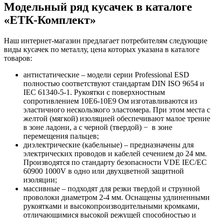
Модельный ряд кусачек в каталоге
«ЕТК-Комплект»
Наш интернет-магазин предлагает потребителям следующие
виды кусачек по металлу, цена которых указана в каталоге
товаров:
антистатические – модели серии Professional ESD
полностью соответствуют стандартам DIN ISO 9654 и
IEC 61340-5-1. Рукоятки с поверхностным
сопротивлением 10Е6-10Е9 Ом изготавливаются из
эластичного нескользкого эластомера. При этом места с
желтой (мягкой) изоляцией обеспечивают малое трение
в зоне ладони, а с черной (твердой) − в зоне
перемещения пальцев;
диэлектрические (кабельные) – предназначены для
электрических проводов и кабелей сечением до 24 мм.
Производятся по стандарту безопасности VDE IEC/EC
60900 1000V в одно или двухцветной защитной
изоляции;
массивные – подходят для резки твердой и струнной
проволоки диаметром 2-4 мм. Оснащены удлиненными
рукоятками и высокопроизводительными кромками,
отличающимися высокой режущей способностью и