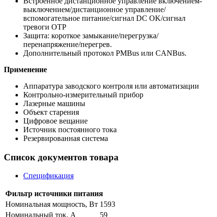
Встроенное дистанционное управление включением-
выключением/дистанционное управление/
вспомогательное питание/сигнал DC OK/сигнал
тревоги OTP
Защита: короткое замыкание/перегрузка/
перенапряжение/перегрев.
Дополнительный протокол PMBus или CANBus.
Применение
Аппаратура заводского контроля или автоматизации
Контрольно-измерительный прибор
Лазерные машины
Объект старения
Цифровое вещание
Источник постоянного тока
Резервированная система
Список документов товара
Спецификация
Фильтр источники питания
Номинальная мощность, Вт
1593
Номинальный ток, A
59