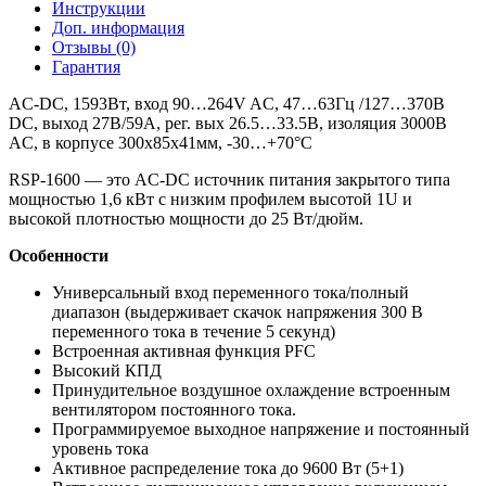
Инструкции
Доп. информация
Отзывы (0)
Гарантия
AC-DC, 1593Вт, вход 90…264V AC, 47…63Гц /127…370В
DC, выход 27В/59A, рег. вых 26.5…33.5В, изоляция 3000В
AC, в корпусе 300х85х41мм, -30…+70°С
RSP-1600 — это AC-DC источник питания закрытого типа
мощностью 1,6 кВт с низким профилем высотой 1U и
высокой плотностью мощности до 25 Вт/дюйм.
Особенности
Универсальный вход переменного тока/полный
диапазон (выдерживает скачок напряжения 300 В
переменного тока в течение 5 секунд)
Встроенная активная функция PFC
Высокий КПД
Принудительное воздушное охлаждение встроенным
вентилятором постоянного тока.
Программируемое выходное напряжение и постоянный
уровень тока
Активное распределение тока до 9600 Вт (5+1)