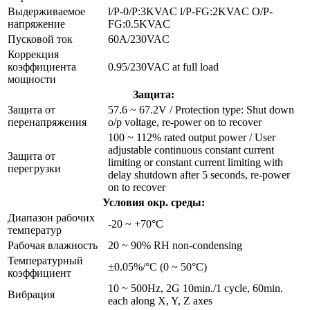
Выдерживаемое
l/P-0/P:3KVAC l/P-FG:2KVAC O/P-
напряжение
FG:0.5KVAC
Пусковой ток
60A/230VAC
Коррекция
коэффициента
0.95/230VAC at full load
мощности
Защита:
Защита от
57.6 ~ 67.2V / Protection type: Shut down
перенапряжения
o/p voltage, re-power on to recover
100 ~ 112% rated output power / User
adjustable continuous constant current
Защита от
limiting or constant current limiting with
перегрузки
delay shutdown after 5 seconds, re-power
on to recover
Условия окр. среды:
Диапазон рабочих
-20 ~ +70°C
температур
Рабочая влажность
20 ~ 90% RH non-condensing
Температурный
±0.05%/°C (0 ~ 50°C)
коэффициент
10 ~ 500Hz, 2G 10min./1 cycle, 60min.
Вибрация
each along X, Y, Z axes