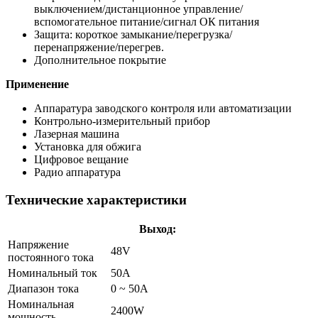
выключением/дистанционное управление/
вспомогательное питание/сигнал ОК питания
Защита: короткое замыкание/перегрузка/
перенапряжение/перегрев.
Дополнительное покрытие
Применение
Аппаратура заводского контроля или автоматизации
Контрольно-измерительный прибор
Лазерная машина
Установка для обжига
Цифровое вещание
Радио аппаратура
Технические характеристики
Выход:
Напряжение
48V
постоянного тока
Номинальный ток
50A
Диапазон тока
0 ~ 50A
Номинальная
2400W
мощность