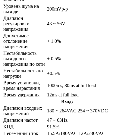
Уровень шума на
200mVp-p
выходе
Диапазон
регулировки
43 ~ 56V
напряжения
Допустимое
отклонение
+ 1.0%
напряжения
Нестабильность
выходного
+ 0.5%
напряжения по сети
Нестабильность по
±0.5%
нагрузке
Время установки,
1000ms, 80ms at full load
время нарастания
Время удержания
12ms at full load
Вход:
Диапазон входных
180 ~ 264VAC 254 ~ 370VDC
напряжений
Диапазон частот
47 ~ 63Hz
КПД
91.5%
Переменный ток
15.5A/180VAC 12A/230VAC