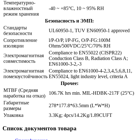
Температурно-
влажностный
-40 ~ +85°C, 10 ~ 95% RH
режим хранения
Безопасность и ЭМП:
Стандарты
UL60950-1, TUV EN60950-1 approved
безопасности
Сопротивление
l/P-O/P, l/P-FG, O/P-FG:100M
изоляции
Ohms/500VDC/25°C/70% RH
Compliance to EN55022 (CISPR22)
Электромагнитная
Conduction Class B, Radiation Class A;
совместимость
EN61000-3-2,-3
Электромагнитная
Compliance to EN61000-4-2,3,4,5,6,8,11,
помехоустойчивость
EN55024, light industry level, criteria A
Прочее:
MTBF (Средняя
106.7K hrs min. MIL-HDBK-217F (25°C)
наработка на отказ)
Габаритные
278*177.8*63.5mm (L*W*H)
размеры
Упаковка
3.3Kg; 4pcs/14.2Kg/1.89CUFT
Список документов товара