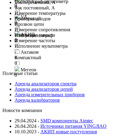
Осциллограф-мультиметр
Ток переменный, А
0
0
Ток постоянный, А
Измерение температуры
VA
Аналоговый
Проверка диодов
0
0
Прозвон цепи
Измерение сопротивления
АКИП
Измерение емкости
USB-осциллограф
0
Измерение частоты
0
Исполнение мультиметра
Актаком
0
Компактный
0
Мегеон
Полезные статьи
0
Аренда анализаторов спектра
Аренда анализаторов цепей
Аренда измерительных приборов
Аренда калибраторов
Новости компании
29.04.2024
-
SMD компоненты Aimtec
26.04.2024
-
Источники питания YINGJIAO
10.10.2023
-
АКИП новые поступления