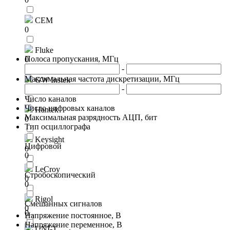
CEM
0
Fluke
Полоса пропускания, МГц
0
-
Максимальная частота дискретизации, МГц
GW Instek
-
0
Число каналов
Число цифровых каналов
Hantek
Максимальная разрядность АЦП, бит
0
Тип осциллографа
Keysight
Цифровой
0
0
LeCroy
Стробоскопический
0
0
Rigol
Смешанных сигналов
0
0
Напряжение постоянное, В
Напряжение переменное, В
UNI-T