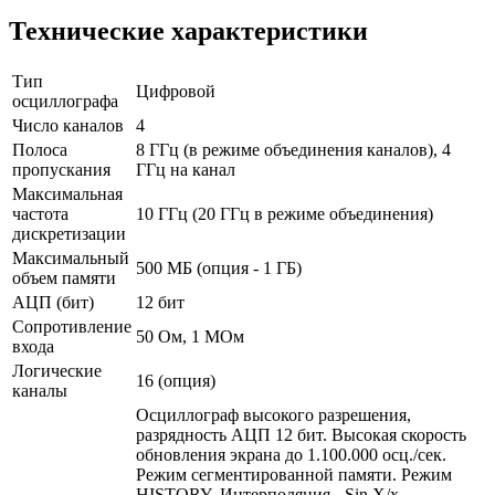
Технические характеристики
Тип
Цифровой
осциллографа
Число каналов
4
Полоса
8 ГГц (в режиме объединения каналов), 4
пропускания
ГГц на канал
Максимальная
частота
10 ГГц (20 ГГц в режиме объединения)
дискретизации
Максимальный
500 МБ (опция - 1 ГБ)
объем памяти
АЦП (бит)
12 бит
Сопротивление
50 Ом, 1 МОм
входа
Логические
16 (опция)
каналы
Осциллограф высокого разрешения,
разрядность АЦП 12 бит. Высокая скорость
обновления экрана до 1.100.000 осц./сек.
Режим сегментированной памяти. Режим
HISTORY. Интерполяция - Sin X/х,