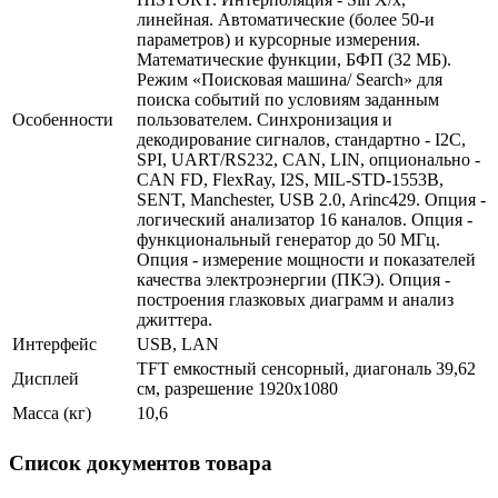
линейная. Автоматические (более 50-и
параметров) и курсорные измерения.
Математические функции, БФП (32 МБ).
Режим «Поисковая машина/ Search» для
поиска событий по условиям заданным
Особенности
пользователем. Синхронизация и
декодирование сигналов, стандартно - I2C,
SPI, UART/RS232, CAN, LIN, опционально -
CAN FD, FlexRay, I2S, MIL-STD-1553B,
SENT, Manchester, USB 2.0, Arinc429. Опция -
логический анализатор 16 каналов. Опция -
функциональный генератор до 50 МГц.
Опция - измерение мощности и показателей
качества электроэнергии (ПКЭ). Опция -
построения глазковых диаграмм и анализ
джиттера.
Интерфейс
USB, LAN
TFT емкостный сенсорный, диагональ 39,62
Дисплей
см, разрешение 1920х1080
Масса (кг)
10,6
Список документов товара