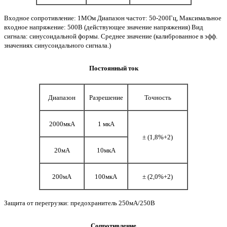
Входное сопротивление: 1МОм Диапазон частот: 50-200Гц, Максимальное
входное напряжение: 500В (действующее значение напряжения) Вид
сигнала: синусоидальной формы. Среднее значение (калиброванное в эфф.
значениях синусоидального сигнала.)
Постоянный ток
Диапазон
Разрешение
Точность
2000мкА
1 мкА
± (1,8%+2)
20мА
10мкА
200мА
100мкА
± (2,0%+2)
Защита от перегрузки: предохранитель 250мА/250В
Сопротивление