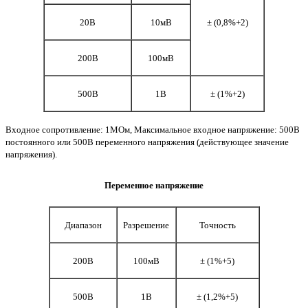
20В
10мВ
± (0,8%+2)
200В
100мВ
500В
1В
± (1%+2)
Входное сопротивление: 1МОм, Максимальное входное напряжение: 500В
постоянного или 500В переменного напряжения (действующее значение
напряжения).
Переменное напряжение
Диапазон
Разрешение
Точность
200В
100мВ
± (1%+5)
500В
1В
± (1,2%+5)