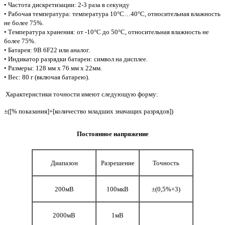
• Частота дискретизации: 2-3 раза в секунду
• Рабочая температура: температура 10°С…40°С, относительная влажность
не более 75%.
• Температура хранения: от -10°С до 50°С, относительная влажность не
более 75%.
• Батарея: 9В 6F22 или аналог.
• Индикатор разрядки батареи: символ на дисплее.
• Размеры: 128 мм х 76 мм х 22мм.
• Вес: 80 г (включая батарею).
Характеристики точности имеют следующую форму:
±([% показания]+[количество младших значащих разрядов])
Постоянное напряжение
Диапазон
Разрешение
Точность
200мВ
100мкВ
±(0,5%+3)
2000мВ
1мВ