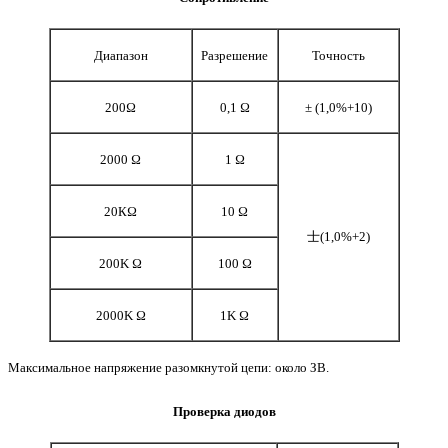
Диапазон
Разрешение
Точность
200Ω
0,1 Ω
± (1,0%+10)
2000 Ω
1 Ω
20КΩ
10 Ω
士(1,0%+2)
200K Ω
100 Ω
2000K Ω
1K Ω
Максимальное напряжение разомкнутой цепи: около ЗВ.
Проверка диодов