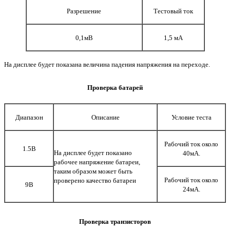
Разрешение
Тестовый ток
0,1мВ
1,5 мА
На дисплее будет показана величина падения напряжения на переходе.
Проверка батарей
Диапазон
Описание
Условие теста
Рабочий ток около
1.5В
На дисплее будет показано
40мА.
рабочее напряжение батареи,
таким образом может быть
Рабочий ток около
проверено качество батареи
9В
24мА.
Проверка транзисторов